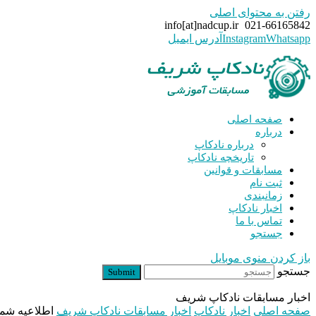
رفتن به محتوای اصلی
info[at]nadcup.ir
021-66165842
Whatsapp
Instagram
آدرس ایمیل
صفحه اصلی
درباره
درباره نادکاپ
تاریخچه نادکاپ
مسابقات و قوانین
ثبت نام
زمانبندی
اخبار نادکاپ
تماس با ما
جستجو
باز کردن منوی موبایل
جستجو
Submit
اخبار مسابقات نادکاپ شریف
صفحه اصلی
اخبار نادکاپ
اخبار مسابقات نادکاپ شریف
اطلاعیه شماره ۱ نادکاپ ۲٨ 