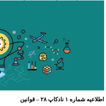
اطلاعیه شماره ۱ نادکاپ ۲٨ – قوانین