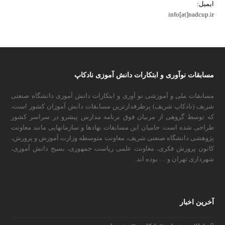
ایمیل:
info[at]nadcup.ir
مسابقات نوآوری و ابتکارات دانش آموزی نادکاپ
مسابقات ملی و آموزشی نو آوری و ابتکارات دانش آموزی دانشگاه صنعتی
شریف (نادکاپ شریف) پرطرفدارترین مسابقات دانش آموزان کشور است،
که توسط گروهی از مربیان فوق برنامه مدارس پیشرو در سراسر کشور
طراحی شده است. حامیان این مسابقات نهادها و سازمانهایی مانند معاونت
پژوهشی دانشگاه صنعتی شریف، معاونت متوسطه وزارت آموزش و پرورش،
کانون پرورش فکری، معاونت علمی ریاست جمهوری، بسیج دانش آموزی،
شهرداری تهران و … بوده اند.
آخرین اخبار