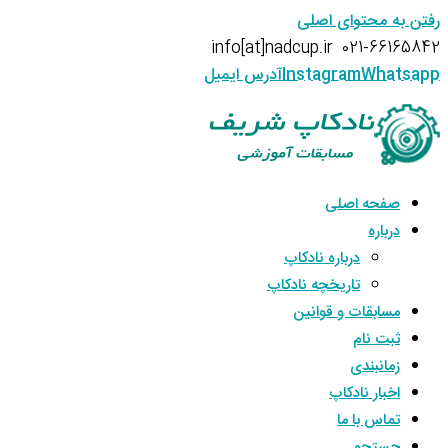
رفتن به محتوای اصلی
info[at]nadcup.ir
021-66165842
Whatsapp
Instagram
آدرس ایمیل
صفحه اصلی
درباره
درباره نادکاپ
تاریخچه نادکاپ
مسابقات و قوانین
ثبت نام
زمانبندی
اخبار نادکاپ
تماس با ما
جستجو