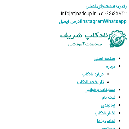
رفتن به محتوای اصلی
info[at]nadcup.ir
021-66165842
Whatsapp
Instagram
آدرس ایمیل
صفحه اصلی
درباره
درباره نادکاپ
تاریخچه نادکاپ
مسابقات و قوانین
ثبت نام
زمانبندی
اخبار نادکاپ
تماس با ما
جستجو