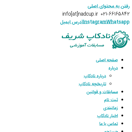
رفتن به محتوای اصلی
info[at]nadcup.ir
021-66165842
Whatsapp
Instagram
آدرس ایمیل
صفحه اصلی
درباره
درباره نادکاپ
تاریخچه نادکاپ
مسابقات و قوانین
ثبت نام
زمانبندی
اخبار نادکاپ
تماس با ما
جستجو