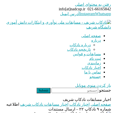
رفتن به محتوای اصلی
info[at]nadcup.ir
021-66165842
Whatsapp
Instagram
آدرس ایمیل
صفحه اصلی
درباره
درباره نادکاپ
تاریخچه نادکاپ
مسابقات و قوانین
ثبت نام
زمانبندی
اخبار نادکاپ
تماس با ما
جستجو
باز کردن منوی موبایل
جستجو
Submit
اخبار مسابقات نادکاپ شریف
صفحه اصلی
اخبار نادکاپ
اخبار مسابقات نادکاپ شریف
اطلاعیه
شماره ۹ نادکاپ ۲۲ – ارسال مستندات