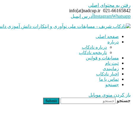
رفتن به محتوای اصلی
info[at]nadcup.ir
021-66165842
Whatsapp
Instagram
آدرس ایمیل
صفحه اصلی
درباره
درباره نادکاپ
تاریخچه نادکاپ
مسابقات و قوانین
ثبت نام
زمانبندی
اخبار نادکاپ
تماس با ما
جستجو
باز کردن منوی موبایل
جستجو
Submit