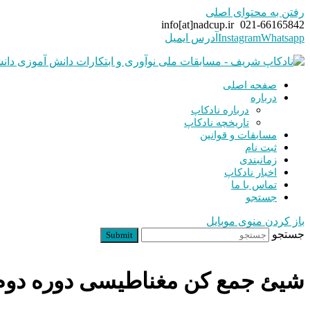
رفتن به محتوای اصلی
info[at]nadcup.ir
021-66165842
Whatsapp
Instagram
آدرس ایمیل
صفحه اصلی
درباره
درباره نادکاپ
تاریخچه نادکاپ
مسابقات و قوانین
ثبت نام
زمانبندی
اخبار نادکاپ
تماس با ما
جستجو
باز کردن منوی موبایل
جستجو
Submit
شیئ جمع کن مغناطیسی دوره دو