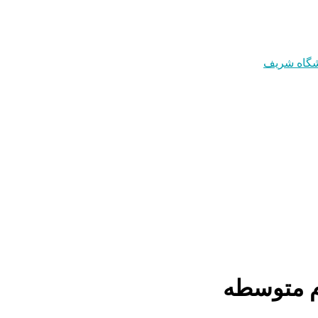
م متوسطه