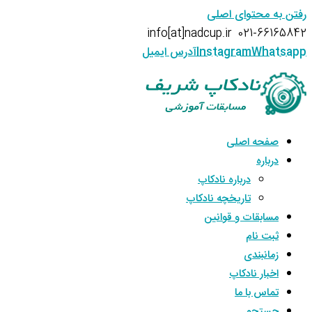
رفتن به محتوای اصلی
info[at]nadcup.ir
021-66165842
Whatsapp
Instagram
آدرس ایمیل
صفحه اصلی
درباره
درباره نادکاپ
تاریخچه نادکاپ
مسابقات و قوانین
ثبت نام
زمانبندی
اخبار نادکاپ
تماس با ما
جستجو