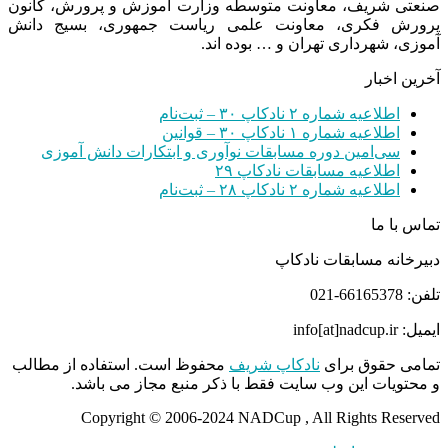
صنعتی شریف، معاونت متوسطه وزارت آموزش و پرورش، کانون
پرورش فکری، معاونت علمی ریاست جمهوری، بسیج دانش
آموزی، شهرداری تهران و … بوده اند.
آخرین اخبار
اطلاعیه شماره ۲ نادکاپ ۳۰ – ثبت‌نام
اطلاعیه شماره ۱ نادکاپ ۳۰ – قوانین
سی‌امین دوره مسابقات نوآوری و ابتکارات دانش آموزی
اطلاعیه مسابقات نادکاپ ۲۹
اطلاعیه شماره ۲ نادکاپ ۲۸ – ثبت‌نام
تماس با ما
دبیرخانه مسابقات نادکاپ
تلفن: 66165378-021
ایمیل: info[at]nadcup.ir
تمامی حقوق برای
نادکاپ شریف
محفوظ است. استفاده از مطالب
و محتویات این وب سایت فقط با ذکر منبع مجاز می باشد.
Copyright © 2006-2024 NADCup , All Rights Reserved