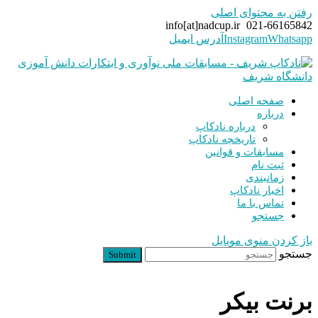
رفتن به محتوای اصلی
info[at]nadcup.ir
021-66165842
Whatsapp
Instagram
آدرس ایمیل
صفحه اصلی
درباره
درباره نادکاپ
تاریخچه نادکاپ
مسابقات و قوانین
ثبت نام
زمانبندی
اخبار نادکاپ
تماس با ما
جستجو
باز کردن منوی موبایل
جستجو
Submit
برنت بیکر