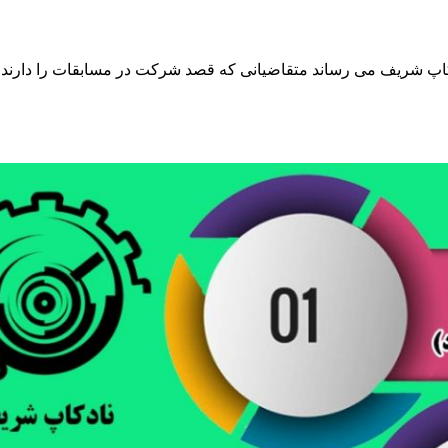
شریف می رساند متقاضیانی که قصد شرکت در مسابقات را دارند، می توا