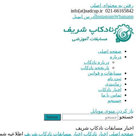
رفتن به محتوای اصلی
info[at]nadcup.ir
021-66165842
Whatsapp
Instagram
آدرس ایمیل
صفحه اصلی
درباره
درباره نادکاپ
تاریخچه نادکاپ
مسابقات و قوانین
ثبت نام
زمانبندی
اخبار نادکاپ
تماس با ما
جستجو
باز کردن منوی موبایل
جستجو
Submit
اخبار مسابقات نادکاپ شریف
صفحه اصلی
اخبار نادکاپ
اخبار مسابقات نادکاپ شریف
اطلاعیه شماره ۳ نادکاپ ۲۵ – راه