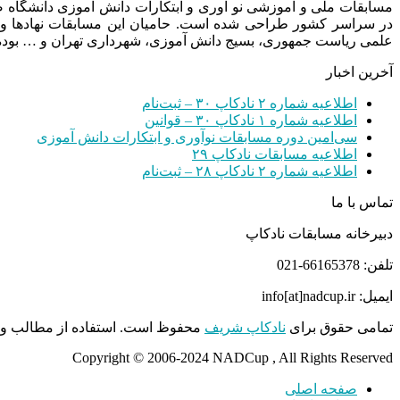
مسابقات ملی و آموزشی نو آوری و ابتکارات دانش آموزی دانشگاه
در سراسر کشور طراحی شده است. حامیان این مسابقات نهادها و
علمی ریاست جمهوری، بسیج دانش آموزی، شهرداری تهران و … بوده 
آخرین اخبار
اطلاعیه شماره ۲ نادکاپ ۳۰ – ثبت‌نام
اطلاعیه شماره ۱ نادکاپ ۳۰ – قوانین
سی‌امین دوره مسابقات نوآوری و ابتکارات دانش آموزی
اطلاعیه مسابقات نادکاپ ۲۹
اطلاعیه شماره ۲ نادکاپ ۲۸ – ثبت‌نام
تماس با ما
دبیرخانه مسابقات نادکاپ
تلفن: 66165378-021
ایمیل: info[at]nadcup.ir
تمامی حقوق برای
نادکاپ شریف
محفوظ است. استفاده از مطالب و م
Copyright © 2006-2024 NADCup , All Rights Reserved
صفحه اصلی