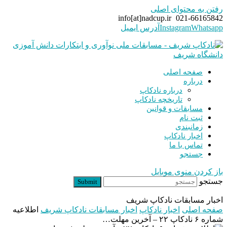
رفتن به محتوای اصلی
info[at]nadcup.ir
021-66165842
Whatsapp
Instagram
آدرس ایمیل
صفحه اصلی
درباره
درباره نادکاپ
تاریخچه نادکاپ
مسابقات و قوانین
ثبت نام
زمانبندی
اخبار نادکاپ
تماس با ما
جستجو
باز کردن منوی موبایل
جستجو
Submit
اخبار مسابقات نادکاپ شریف
صفحه اصلی
اخبار نادکاپ
اخبار مسابقات نادکاپ شریف
اطلاعیه
شماره ۶ نادکاپ ۲۲ – آخرین مهلت…