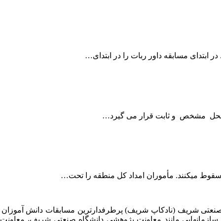
سقوط میکنند. مأموران امداد کل منطقه را تحت…
 صنعتی شریف (نادکاپ شریف) پرطرفدارترین مسابقات دانش آموزان
 سازمانهایی مانند معاونت پژوهشی دانشگاه صنعتی شریف، معاو