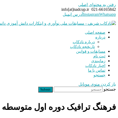
رفتن به محتوای اصلی
info[at]nadcup.ir
021-66165842
Whatsapp
Instagram
آدرس ایمیل
صفحه اصلی
درباره
درباره نادکاپ
تاریخچه نادکاپ
مسابقات و قوانین
ثبت نام
زمانبندی
اخبار نادکاپ
تماس با ما
جستجو
باز کردن منوی موبایل
جستجو
Submit
فرهنگ ترافیک دوره اول متوسطه