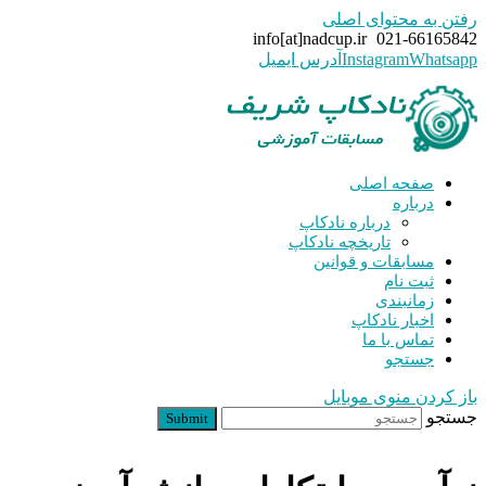
رفتن به محتوای اصلی
info[at]nadcup.ir
021-66165842
Whatsapp
Instagram
آدرس ایمیل
صفحه اصلی
درباره
درباره نادکاپ
تاریخچه نادکاپ
مسابقات و قوانین
ثبت نام
زمانبندی
اخبار نادکاپ
تماس با ما
جستجو
باز کردن منوی موبایل
جستجو
Submit