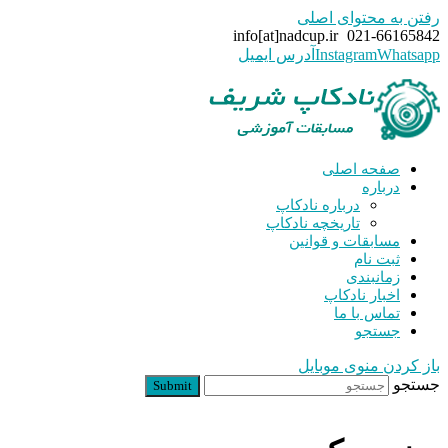
رفتن به محتوای اصلی
info[at]nadcup.ir
021-66165842
Whatsapp
Instagram
آدرس ایمیل
صفحه اصلی
درباره
درباره نادکاپ
تاریخچه نادکاپ
مسابقات و قوانین
ثبت نام
زمانبندی
اخبار نادکاپ
تماس با ما
جستجو
باز کردن منوی موبایل
جستجو
Submit