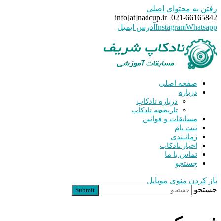
رفتن به محتوای اصلی
info[at]nadcup.ir
021-66165842
Whatsapp
Instagram
آدرس ایمیل
صفحه اصلی
درباره
درباره نادکاپ
تاریخچه نادکاپ
مسابقات و قوانین
ثبت نام
زمانبندی
اخبار نادکاپ
تماس با ما
جستجو
باز کردن منوی موبایل
جستجو
Submit